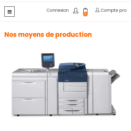
Basculer
Connexion
Compte pro
☰
0
la
navigation
Nos moyens de production