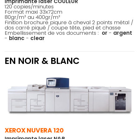
Imprimante laser COULEUR
120 copies/minutes
Format maxi 33x72cm
80gr/m² au 400gr/m²
Finition brochure piqure à cheval 2 points métal /
dos carré piqué / coupe tête, pied et chasse
Embellissement de vos documents :
or
-
argent
-
blanc
-
clear
EN NOIR & BLANC
XEROX NUVERA 120
Imprimante laser N&B